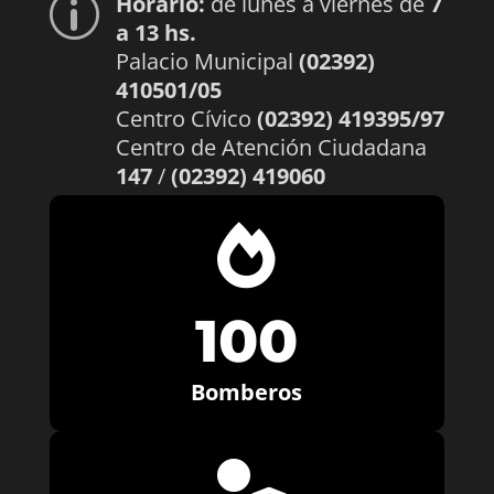
Horario:
de lunes a viernes de
7
p
a 13 hs.
Palacio Municipal
(02392)
410501/05
Centro Cívico
(02392) 419395/97
Centro de Atención Ciudadana
147
/
(02392) 419060

100
Bomberos
