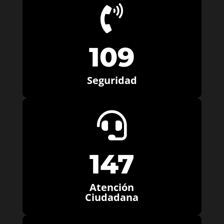

109
Seguridad

147
Atención
Ciudadana