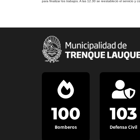
para finalizar los trabajos. A las 12.30 se reestableció el servicio 


100
103
Bomberos
Defensa Civil