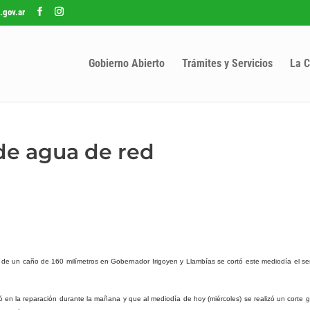
.gov.ar
Gobierno Abierto
Trámites y Servicios
La C
de agua de red
a de un caño de 160 milímetros en Gobernador Irigoyen y Llambías se cortó este mediodía el se
jó en la reparación durante la mañana y que al mediodía de hoy (miércoles) se realizó un corte 