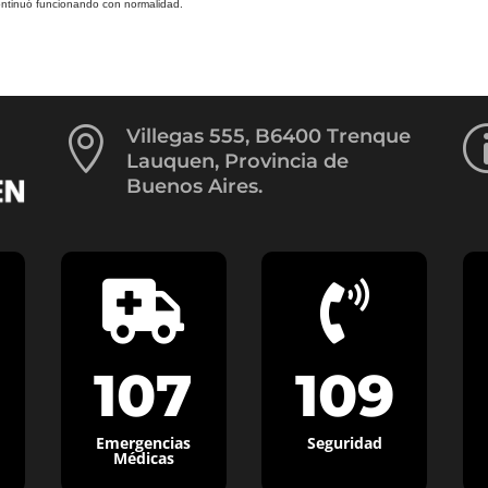
y continuó funcionando con normalidad.

Villegas 555, B6400 Trenque
Lauquen, Provincia de
Buenos Aires.


107
109
Emergencias
Seguridad
Médicas