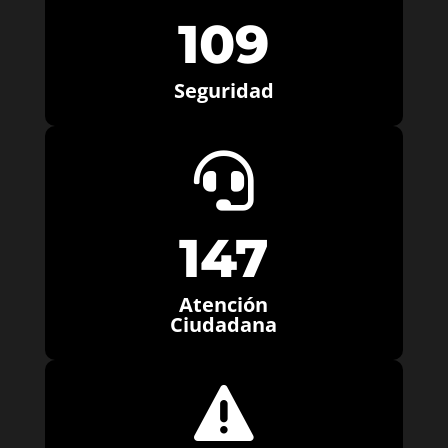
109
Seguridad

147
Atención
Ciudadana
