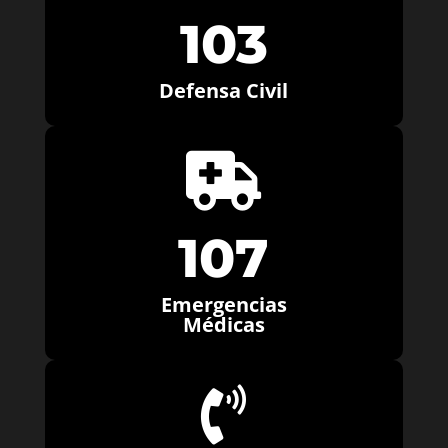
103
Defensa Civil

107
Emergencias
Médicas
