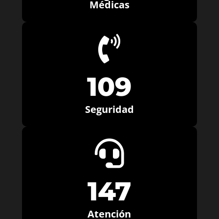
Médicas

109
Seguridad

147
Atención