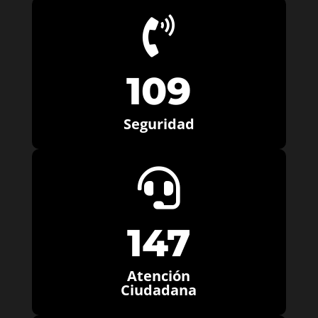

109
Seguridad

147
Atención
Ciudadana