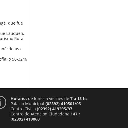
ngé, que fue
que Lauquen,
Turismo Rural
 anécdotas e
ofía) o 56-3246
Horario:
de lunes a viernes de
7 a 13 hs.
p
Palacio Municipal
(02392) 410501/05
Centro Cívico
(02392) 419395/97
Centro de Atención Ciudadana
147
/
(02392) 419060