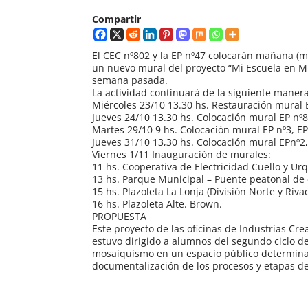
Compartir
El CEC nº802 y la EP nº47 colocarán mañana (mar
un nuevo mural del proyecto “Mi Escuela en Mi
semana pasada.
La actividad continuará de la siguiente manera
Miércoles 23/10 13.30 hs. Restauración mural E
Jueves 24/10 13.30 hs. Colocación mural EP nº
Martes 29/10 9 hs. Colocación mural EP nº3, E
Jueves 31/10 13,30 hs. Colocación mural EPnº2,
Viernes 1/11 Inauguración de murales:
11 hs. Cooperativa de Electricidad Cuello y Urq
13 hs. Parque Municipal – Puente peatonal de c
15 hs. Plazoleta La Lonja (División Norte y Riva
16 hs. Plazoleta Alte. Brown.
PROPUESTA
Este proyecto de las oficinas de Industrias Cre
estuvo dirigido a alumnos del segundo ciclo de 
mosaiquismo en un espacio público determina
documentalización de los procesos y etapas de 