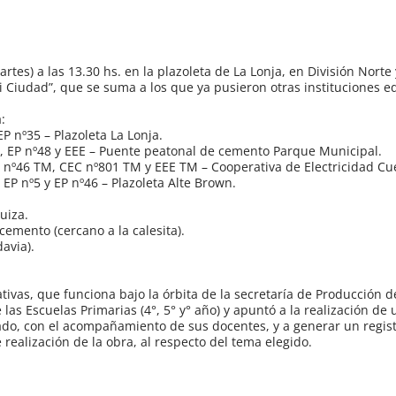
tes) a las 13.30 hs. en la plazoleta de La Lonja, en División Norte 
 Ciudad”, que se suma a los que ya pusieron otras instituciones ed
:
P nº35 – Plazoleta La Lonja.
8, EP nº48 y EEE – Puente peatonal de cemento Parque Municipal.
P nº46 TM, CEC nº801 TM y EEE TM – Cooperativa de Electricidad Cue
 EP nº5 y EP nº46 – Plazoleta Alte Brown.
uiza.
emento (cercano a la calesita).
davia).
ativas, que funciona bajo la órbita de la secretaría de Producción d
las Escuelas Primarias (4°, 5° y° año) y apuntó a la realización de
do, con el acompañamiento de sus docentes, y a generar un regis
realización de la obra, al respecto del tema elegido.