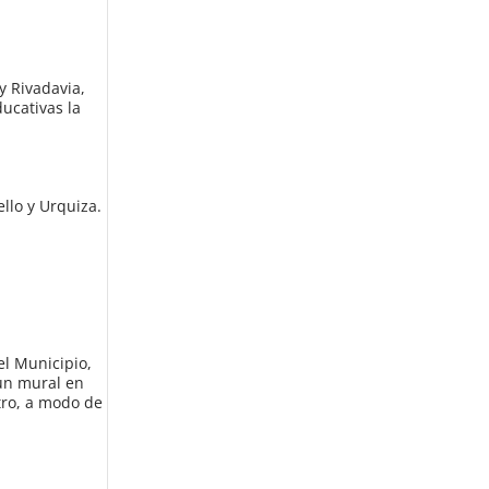
y Rivadavia,
ucativas la
llo y Urquiza.
el Municipio,
 un mural en
tro, a modo de