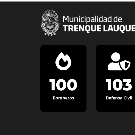


100
103
Bomberos
Defensa Civil