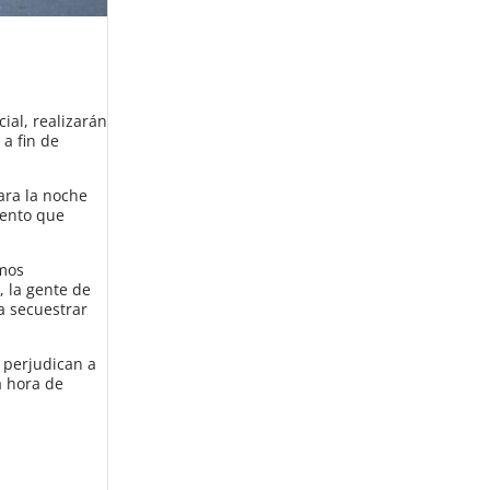
ial, realizarán
 a fin de
ara la noche
vento que
imos
 la gente de
ra secuestrar
 perjudican a
a hora de