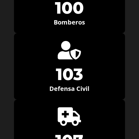
100
Bomberos

103
Defensa Civil
