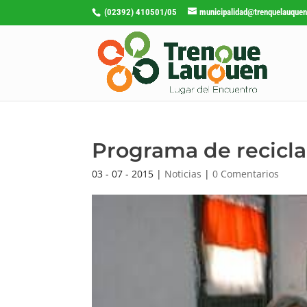
(02392) 410501/05
municipalidad@trenquelauquen
Programa de recicl
03 - 07 - 2015
|
Noticias
|
0 Comentarios