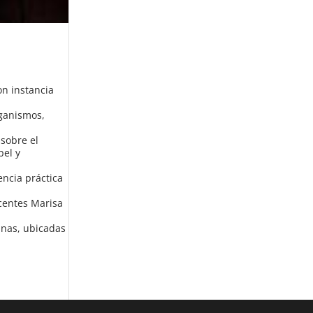
n instancia
rganismos,
 sobre el
pel y
encia práctica
ocentes Marisa
inas, ubicadas