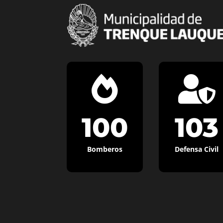


100
103
Bomberos
Defensa Civil