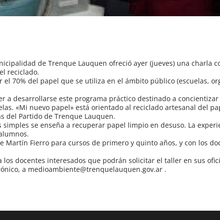
cipalidad de Trenque Lauquen ofreció ayer (jueves) una charla co
el reciclado.
 el 70% del papel que se utiliza en el ámbito público (escuelas, o
r a desarrollarse este programa práctico destinado a concientizar
las. «Mi nuevo papel» está orientado al reciclado artesanal del pa
as del Partido de Trenque Lauquen.
s simples se enseña a recuperar papel limpio en desuso. La experi
 alumnos.
de Martín Fierro para cursos de primero y quinto años, y con los d
os docentes interesados que podrán solicitar el taller en sus ofic
ectrónico, a medioambiente@trenquelauquen.gov.ar .