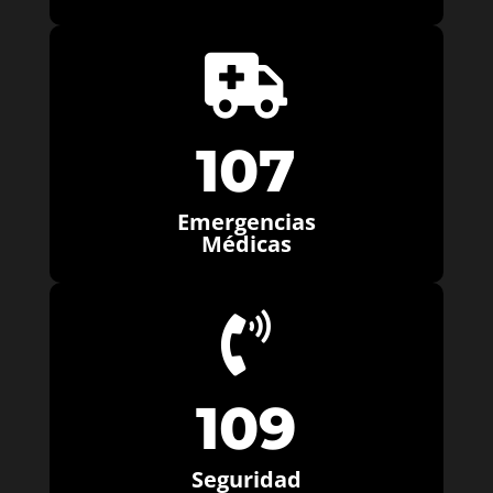

107
Emergencias
Médicas

109
Seguridad