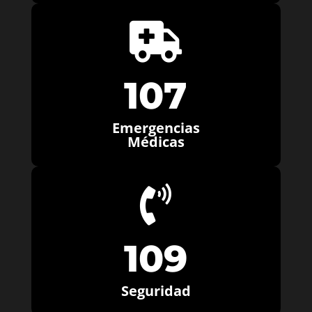

107
Emergencias
Médicas

109
Seguridad