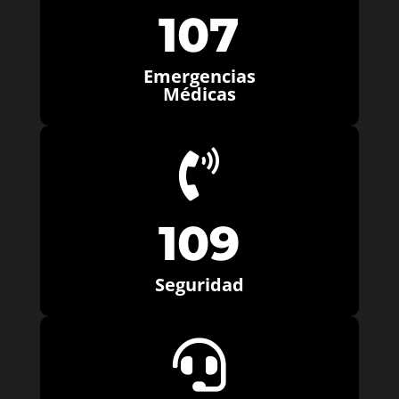
107
Emergencias
Médicas

109
Seguridad
