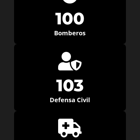
100
Bomberos

103
Defensa Civil
