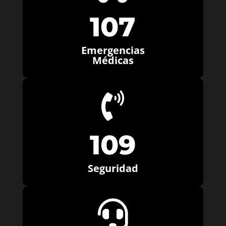
107
Emergencias
Médicas

109
Seguridad
