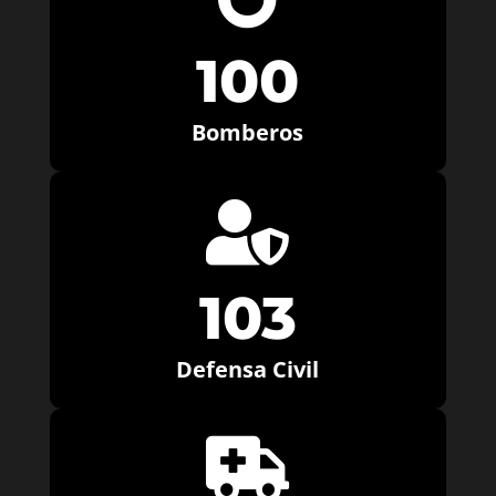
100
Bomberos

103
Defensa Civil
