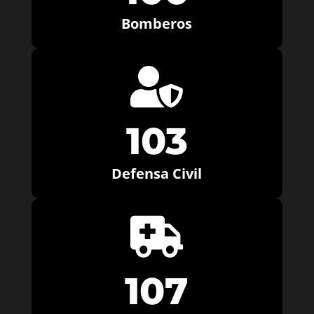
Bomberos

103
Defensa Civil

107