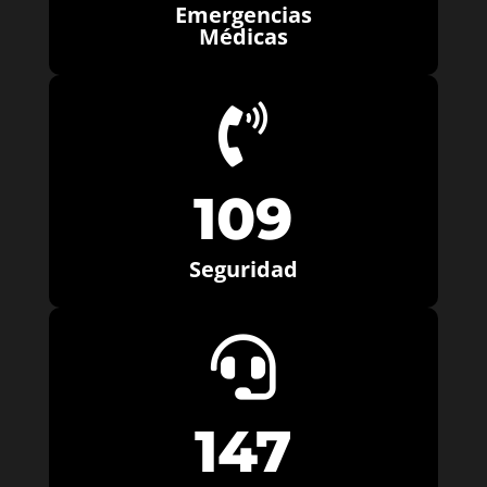
Emergencias
Médicas

109
Seguridad

147