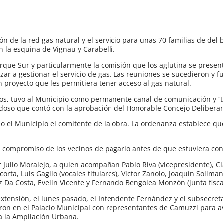
ón de la red gas natural y el servicio para unas 70 familias de del
en la esquina de Vignau y Carabelli.
rque Sur y particularmente la comisión que los aglutina se prese
ar a gestionar el servicio de gas. Las reuniones se sucedieron y f
 proyecto que les permitiera tener acceso al gas natural.
culos, tuvo al Municipio como permanente canal de comunicación y ´
oso que contó con la aprobación del Honorable Concejo Deliberan
do el Municipio el comitente de la obra. La ordenanza establece q
l compromiso de los vecinos de pagarlo antes de que estuviera con
r Julio Moralejo, a quien acompañan Pablo Riva (vicepresidente), 
lcorta, Luis Gaglio (vocales titulares), Víctor Zanolo, Joaquín Solima
 Da Costa, Evelin Vicente y Fernando Bengolea Monzón (junta fisca
 extensión, el lunes pasado, el Intendente Fernández y el subsecret
ieron en el Palacio Municipal con representantes de Camuzzi para 
sta la Ampliación Urbana.