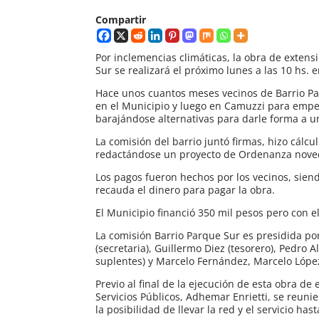
Compartir
Por inclemencias climáticas, la obra de extensi
Sur se realizará el próximo lunes a las 10 hs. 
Hace unos cuantos meses vecinos de Barrio Pa
en el Municipio y luego en Camuzzi para empez
barajándose alternativas para darle forma a un
La comisión del barrio juntó firmas, hizo cál
redactándose un proyecto de Ordenanza noved
Los pagos fueron hechos por los vecinos, sien
recauda el dinero para pagar la obra.
El Municipio financió 350 mil pesos pero con e
La comisión Barrio Parque Sur es presidida po
(secretaria), Guillermo Diez (tesorero), Pedro A
suplentes) y Marcelo Fernández, Marcelo López
Previo al final de la ejecución de esta obra de
Servicios Públicos, Adhemar Enrietti, se reun
la posibilidad de llevar la red y el servicio ha