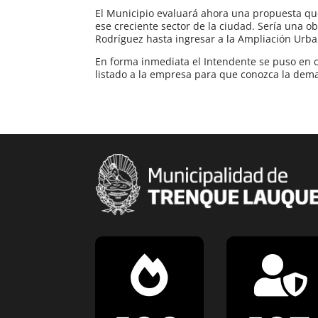
El Municipio evaluará ahora una propuesta qu
ese creciente sector de la ciudad. Sería una ob
Rodríguez hasta ingresar a la Ampliación Urba
En forma inmediata el Intendente se puso en con
listado a la empresa para que conozca la dem

