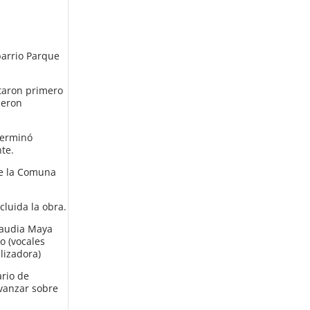
 barrio Parque
ntaron primero
ueron
terminó
te.
ue la Comuna
cluida la obra.
Claudia Maya
no (vocales
lizadora)
ario de
avanzar sobre