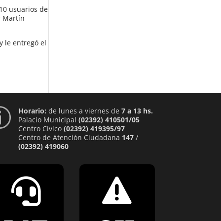
10 usuarios de
r Martín
y le entregó el
Horario:
de lunes a viernes de
7 a 13 hs.
p
Palacio Municipal
(02392) 410501/05
Centro Cívico
(02392) 419395/97
Centro de Atención Ciudadana
147
/
(02392) 419060

