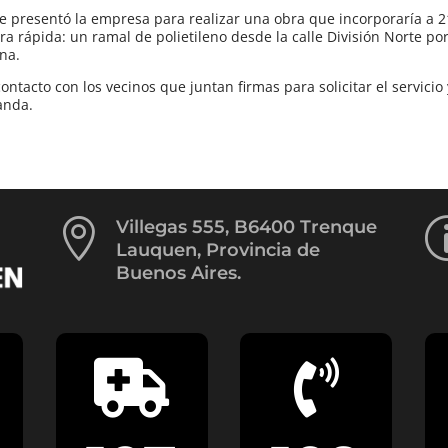
e presentó la empresa para realizar una obra que incorporaría a 2
ra rápida: un ramal de polietileno desde la calle División Norte po
na.
tacto con los vecinos que juntan firmas para solicitar el servicio 
anda.

Villegas 555, B6400 Trenque
Lauquen, Provincia de
Buenos Aires.

