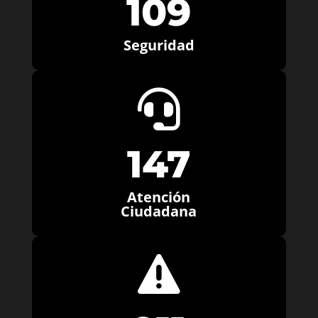
109
Seguridad

147
Atención
Ciudadana
