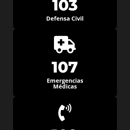
103
Defensa Civil

107
Emergencias
Médicas
