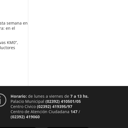
 esta semana en
a: en el
ivas KM0”,
ductores
Horario:
de lunes a viernes de
7 a 13 hs.
p
Palacio Municipal
(02392) 410501/05
Centro Cívico
(02392) 419395/97
Centro de Atención Ciudadana
147
/
(02392) 419060