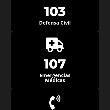
103
Defensa Civil

107
Emergencias
Médicas
