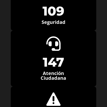
109
Seguridad

147
Atención
Ciudadana
