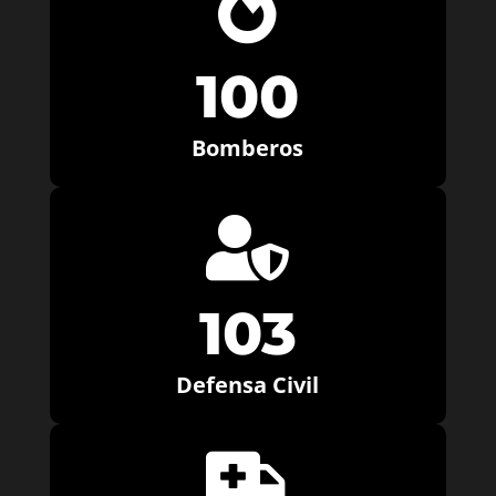

100
Bomberos

103
Defensa Civil
