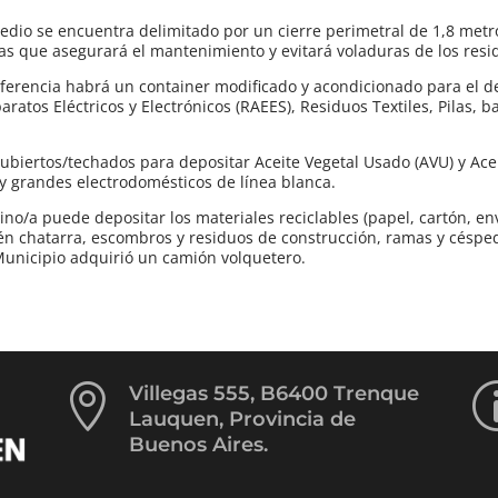
redio se encuentra delimitado por un cierre perimetral de 1,8 metr
nas que asegurará el mantenimiento y evitará voladuras de los resi
nsferencia habrá un container modificado y acondicionado para el d
atos Eléctricos y Electrónicos (RAEES), Residuos Textiles, Pilas, ba
cubiertos/techados para depositar Aceite Vegetal Usado (AVU) y Ace
y grandes electrodomésticos de línea blanca.
ino/a puede depositar los materiales reciclables (papel, cartón, e
bién chatarra, escombros y residuos de construcción, ramas y césped
unicipio adquirió un camión volquetero.

Villegas 555, B6400 Trenque
Lauquen, Provincia de
Buenos Aires.