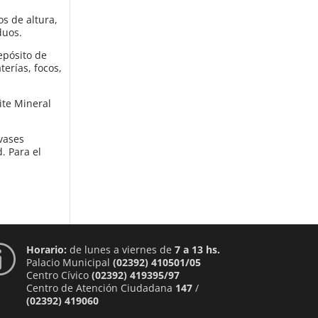
os de altura,
duos.
epósito de
terías, focos,
ite Mineral
nvases
. Para el
Horario:
de lunes a viernes de
7 a 13 hs.
p
Palacio Municipal
(02392) 410501/05
Centro Cívico
(02392) 419395/97
Centro de Atención Ciudadana
147
/
(02392) 419060