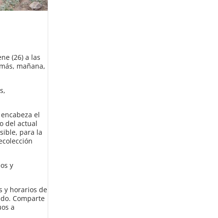
ne (26) a las
demás, mañana,
s,
 encabeza el
o del actual
sible, para la
recolección
os y
s y horarios de
cado. Comparte
uos a