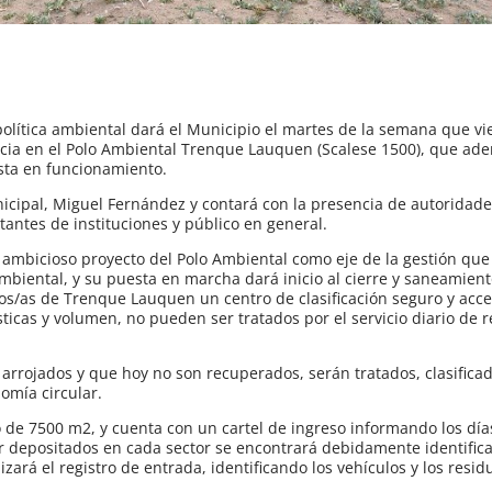
lítica ambiental dará el Municipio el martes de la semana que vie
ncia en el Polo Ambiental Trenque Lauquen (Scalese 1500), que a
sta en funcionamiento.
icipal, Miguel Fernández y contará con la presencia de autoridade
antes de instituciones y público en general.
 ambicioso proyecto del Polo Ambiental como eje de la gestión que
mbiental, y su puesta en marcha dará inicio al cierre y saneamient
inos/as de Trenque Lauquen un centro de clasificación seguro y acce
sticas y volumen, no pueden ser tratados por el servicio diario de 
arrojados y que hoy no son recuperados, serán tratados, clasificad
omía circular.
 de 7500 m2, y cuenta con un cartel de ingreso informando los día
er depositados en cada sector se encontrará debidamente identifi
izará el registro de entrada, identificando los vehículos y los resid