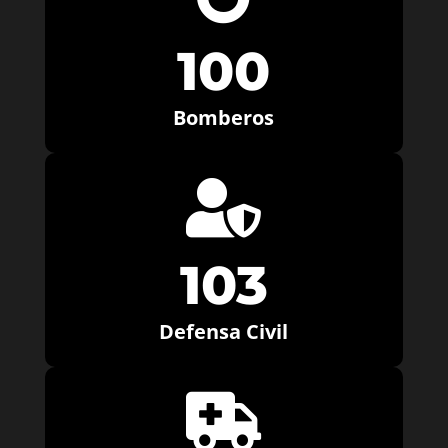
100
Bomberos

103
Defensa Civil
