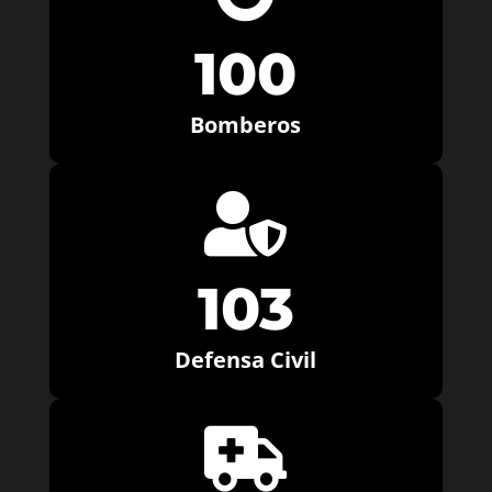
100
Bomberos

103
Defensa Civil
