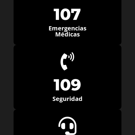
107
Emergencias
Médicas

109
Seguridad
