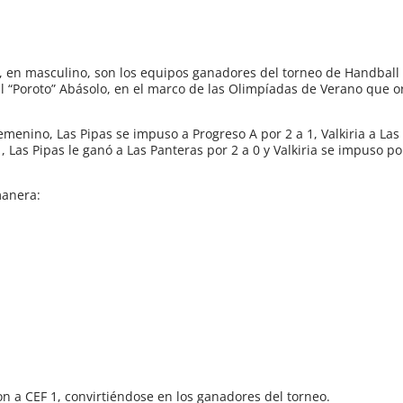
s”, en masculino, son los equipos ganadores del torneo de Handbal
l “Poroto” Abásolo, en el marco de las Olimpíadas de Verano que o
emenino, Las Pipas se impuso a Progreso A por 2 a 1, Valkiria a Las
, Las Pipas le ganó a Las Panteras por 2 a 0 y Valkiria se impuso po
manera:
on a CEF 1, convirtiéndose en los ganadores del torneo.