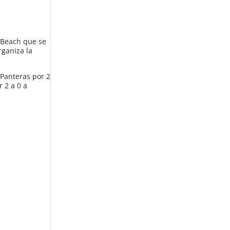
l Beach que se
rganiza la
 Panteras por 2
r 2 a 0 a