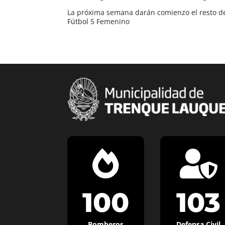
La próxima semana darán comienzo el resto de
Fútbol 5 Femenino


100
103
Bomberos
Defensa Civil