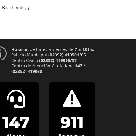
, Beach Vóley y
Horario:
de lunes a viernes de
7 a 13 hs.
p
Palacio Municipal
(02392) 410501/05
Centro Cívico
(02392) 419395/97
Centro de Atención Ciudadana
147
/
(02392) 419060


147
911
Atención
Emergencias