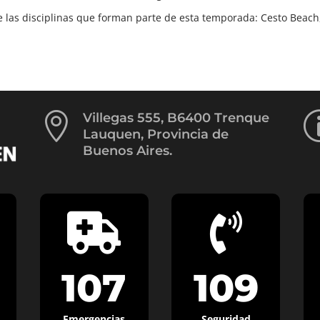
 las disciplinas que forman parte de esta temporada: Cesto Beach

Villegas 555, B6400 Trenque
Lauquen, Provincia de
Buenos Aires.


107
109
Emergencias
Seguridad