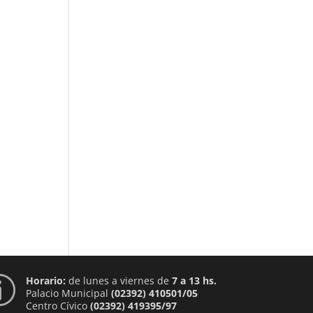
Horario:
de lunes a viernes de
7 a 13 hs.
p
Palacio Municipal
(02392) 410501/05
Centro Cívico
(02392) 419395/97