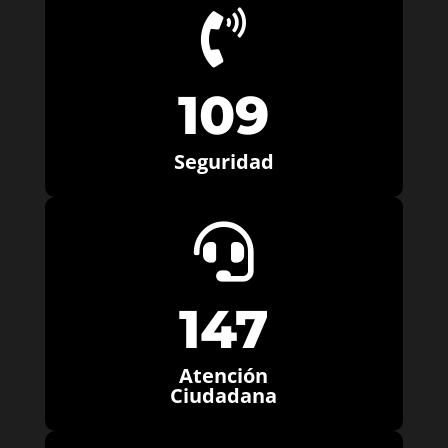

109
Seguridad

147
Atención
Ciudadana