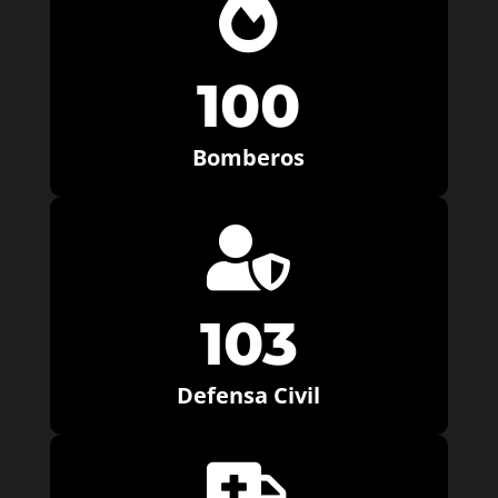

100
Bomberos

103
Defensa Civil
