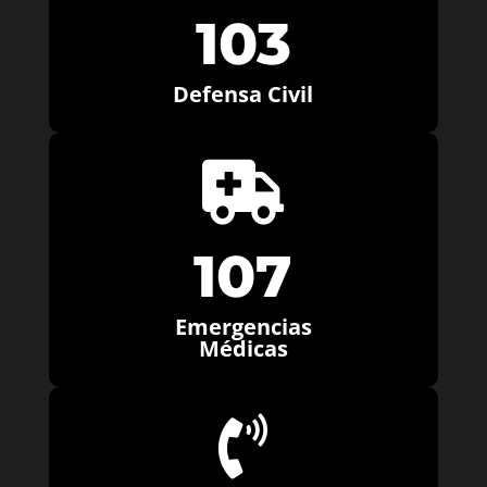
103
Defensa Civil

107
Emergencias
Médicas
