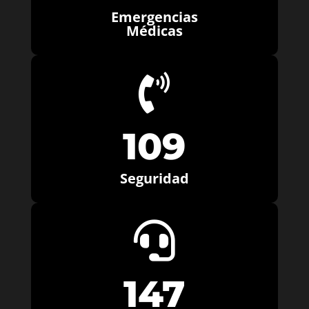
Emergencias
Médicas

109
Seguridad

147