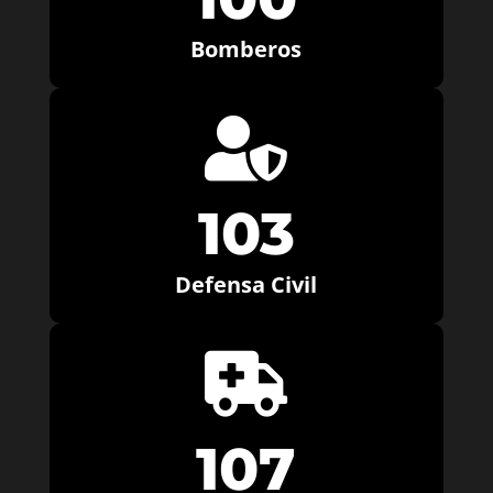
Bomberos

103
Defensa Civil

107