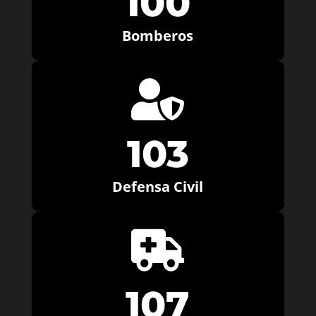
100
Bomberos

103
Defensa Civil

107