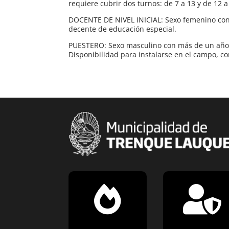
requiere cubrir dos turnos: de 7 a 13 y de 12 a
DOCENTE DE NIVEL INICIAL: Sexo femenino con t
decente de educación especial.
PUESTERO: Sexo masculino con más de un año 
Disponibilidad para instalarse en el campo, c

