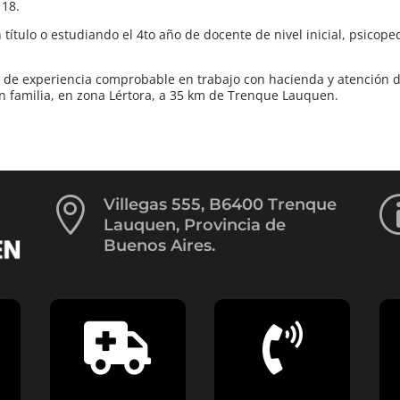
 18.
ítulo o estudiando el 4to año de docente de nivel inicial, psicop
de experiencia comprobable en trabajo con hacienda y atención d
on familia, en zona Lértora, a 35 km de Trenque Lauquen.

Villegas 555, B6400 Trenque
Lauquen, Provincia de
Buenos Aires.

