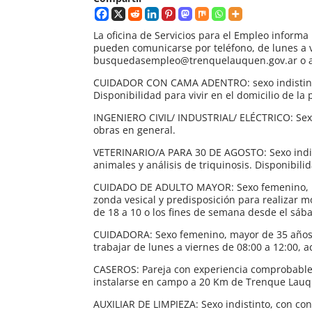
La oficina de Servicios para el Empleo informa
pueden comunicarse por teléfono, de lunes a vi
busquedasempleo@trenquelauquen.gov.ar o acer
CUIDADOR CON CAMA ADENTRO: sexo indistinto,
Disponibilidad para vivir en el domicilio de la
INGENIERO CIVIL/ INDUSTRIAL/ ELÉCTRICO: Sexo 
obras en general.
VETERINARIO/A PARA 30 DE AGOSTO: Sexo indisti
animales y análisis de triquinosis. Disponibili
CUIDADO DE ADULTO MAYOR: Sexo femenino, ma
zonda vesical y predisposición para realizar 
de 18 a 10 o los fines de semana desde el sábad
CUIDADORA: Sexo femenino, mayor de 35 años 
trabajar de lunes a viernes de 08:00 a 12:00,
CASEROS: Pareja con experiencia comprobable e
instalarse en campo a 20 Km de Trenque Lau
AUXILIAR DE LIMPIEZA: Sexo indistinto, con con