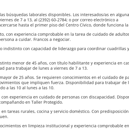
 las búsquedas laborales disponibles. Los interesados/as en alguna
ernes de 7 a 13, al (2392) 60-2784; o por correo electrónico a
carse hasta el primer piso del Centro Cívico, donde funciona la 
 con experiencia comprobable en la tarea de cuidado de adulto
 persona a cuidar. Francos a negociar.
indistinto con capacidad de liderazgo para coordinar cuadrillas 
nto menor de 45 años, con título habilitante y experiencia en ca
dad para trabajar de lunes a viernes de 7 a 13.
yor de 25 años. Se requieren conocimientos en el cuidado de pa
movimientos que impliquen fuerza. Disponibilidad para trabajar de 
o a las 10 al lunes a las 10.
con experiencia en cuidado de personas con discapacidad. Dispon
 acompañando en Taller Protegido.
n tareas rurales, cocina y servicio doméstico. Con predisposición
quen.
ocimientos en limpieza institucional y experiencia comprobable en 