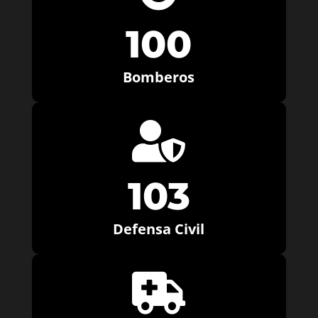
100
Bomberos

103
Defensa Civil
