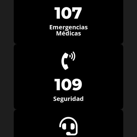
107
Emergencias
Médicas

109
Seguridad
