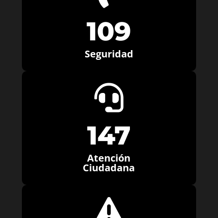
109
Seguridad

147
Atención
Ciudadana
