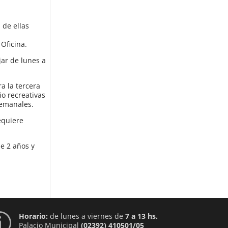
 de ellas
Oficina.
ar de lunes a
a la tercera
io recreativas
 semanales.
equiere
e 2 años y
Horario:
de lunes a viernes de
7 a 13 hs.
p
Palacio Municipal
(02392) 410501/05