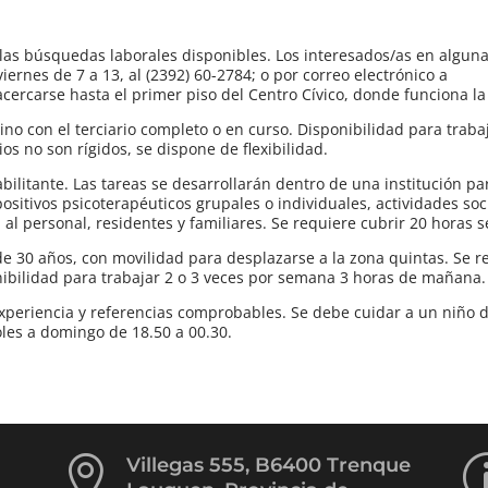
 las búsquedas laborales disponibles. Los interesados/as en alguna
ernes de 7 a 13, al (2392) 60-2784; o por correo electrónico a
carse hasta el primer piso del Centro Cívico, donde funciona la 
 con el terciario completo o en curso. Disponibilidad para trabaj
ios no son rígidos, se dispone de flexibilidad.
ilitante. Las tareas se desarrollarán dentro de una institución par
sitivos psicoterapéuticos grupales o individuales, actividades soc
ía al personal, residentes y familiares. Se requiere cubrir 20 horas
30 años, con movilidad para desplazarse a la zona quintas. Se r
nibilidad para trabajar 2 o 3 veces por semana 3 horas de mañana.
xperiencia y referencias comprobables. Se debe cuidar a un niño d
les a domingo de 18.50 a 00.30.

Villegas 555, B6400 Trenque