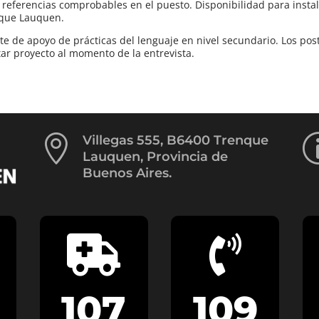
ferencias comprobables en el puesto. Disponibilidad para insta
nque Lauquen.
de apoyo de prácticas del lenguaje en nivel secundario. Los pos
tar proyecto al momento de la entrevista.

Villegas 555, B6400 Trenque
Lauquen, Provincia de
Buenos Aires.


107
109