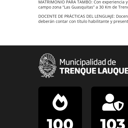
MATRIMONIO PARA TAMBO: Con experiencia y re
campo zona “Las Guasquitas” a 30 Km de Tre
DOCENTE DE PRÁCTICAS DEL LENGUAJE: Docente 
deberán contar con título habilitante y presen


100
103