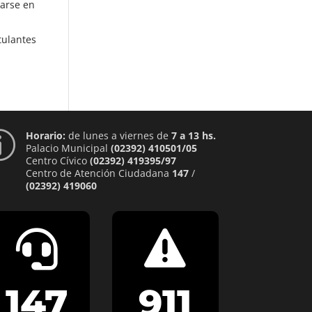
larse en
tulantes
Horario:
de lunes a viernes de
7 a 13 hs.
p
Palacio Municipal
(02392) 410501/05
Centro Cívico
(02392) 419395/97
Centro de Atención Ciudadana
147
/
(02392) 419060


147
911