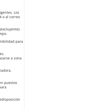
igentes. Los
 o al correo
excluyente).
ampo.
nibilidad para
es.
azarse a zona
zadora.
en puestos
para
edisposición