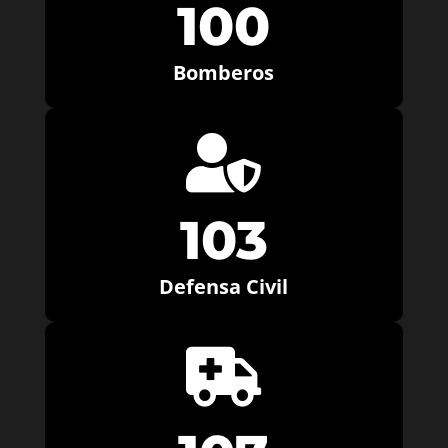
100
Bomberos

103
Defensa Civil
