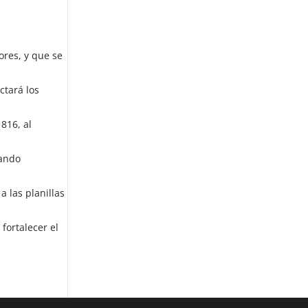
ores, y que se
ctará los
816, al
dando
 las planillas
fortalecer el