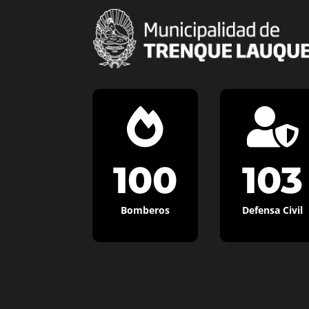


100
103
Bomberos
Defensa Civil