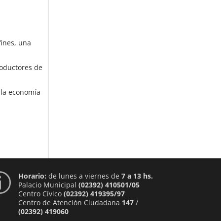
fines, una
roductores de
n la economía
Horario:
de lunes a viernes de
7 a 13 hs.
p
Palacio Municipal
(02392) 410501/05
Centro Cívico
(02392) 419395/97
Centro de Atención Ciudadana
147
/
(02392) 419060