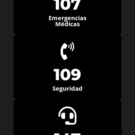
107
Emergencias
Médicas

109
Seguridad
