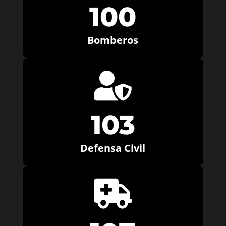
100
Bomberos

103
Defensa Civil
