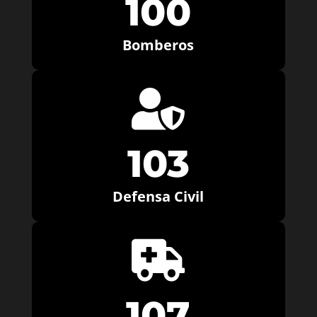
100
Bomberos

103
Defensa Civil

107