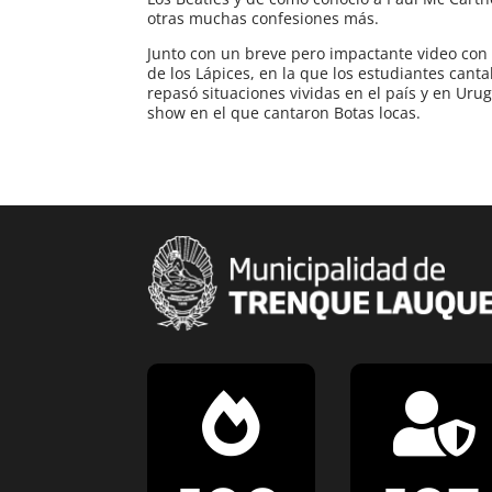
otras muchas confesiones más.
Junto con un breve pero impactante video con 
de los Lápices, en la que los estudiantes can
repasó situaciones vividas en el país y en Ur
show en el que cantaron Botas locas.

