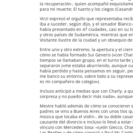
la recuperación-, quien acompañó exquisitamen
para mi muerte; El tuerto y los ciegos (Casandr
Virzi expresó el orgullo que representaba rec
iba a suceder, según dijo, y el senador Blanco
había presentado en 47 ciudades, casi en su t
y otros países de Sudamérica, mientras que en
Visitante Ilustre de la ciudad y un obsequio 
Entre uno y otro extremo, la apertura y el cie
cómo se había formado Sui Generis («con Charl
tiempos se llamaban grupo, en el turno tarde 
separaron («me estaba aburriendo, aunque cu
había perdido y hasta pensamos en seguir, pe
me banco su entorno, sobre todo a su represent
es mi compañero de colegio»).
Incluso anticipó a medias que con Charly, a qu
sorpresa y no puedo decir más nada», aunque a
Mestre habló además de cómo se conocieron s
padres se vino a Buenos Aires con unos tíos q
música que tocaba el violìn-, de su doble cas
causante del divorcio e incluso lo llevó a est
vínculo con Mercedes Sosa -«León Giecco, Char
Los Beatles y de cómo conoció a Paul Mc Cartne