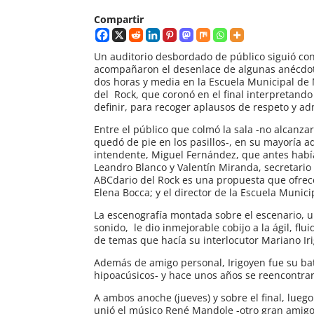
Compartir
Un auditorio desbordado de público siguió con
acompañaron el desenlace de algunas anécdotas
dos horas y media en la Escuela Municipal de 
del Rock, que coronó en el final interpretan
definir, para recoger aplausos de respeto y ad
Entre el público que colmó la sala -no alcanzar
quedó de pie en los pasillos-, en su mayoría a
intendente, Miguel Fernández, que antes había 
Leandro Blanco y Valentín Miranda, secretario
ABCdario del Rock es una propuesta que ofrece
Elena Bocca; y el director de la Escuela Munici
La escenografía montada sobre el escenario, 
sonido, le dio inmejorable cobijo a la ágil, f
de temas que hacía su interlocutor Mariano Ir
Además de amigo personal, Irigoyen fue su ba
hipoacúsicos- y hace unos años se reencontrar
A ambos anoche (jueves) y sobre el final, lue
unió el músico René Mandole -otro gran amigo