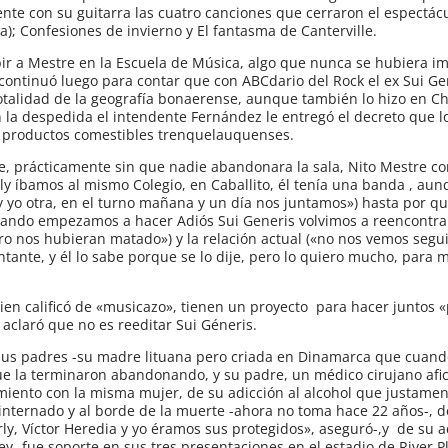
te con su guitarra las cuatro canciones que cerraron el espectác
a); Confesiones de invierno y El fantasma de Canterville.
ibir a Mestre en la Escuela de Música, algo que nunca se hubiera 
 continuó luego para contar que con ABCdario del Rock el ex Sui Ge
otalidad de la geografía bonaerense, aunque también lo hizo en Ch
 la despedida el intendente Fernández le entregó el decreto que l
de productos comestibles trenquelauquenses.
rre, prácticamente sin que nadie abandonara la sala, Nito Mestre c
y íbamos al mismo Colegio, en Caballito, él tenía una banda , au
y yo otra, en el turno mañana y un día nos juntamos») hasta por q
ando empezamos a hacer Adiós Sui Generis volvimos a reencontrar
ro nos hubieran matado») y la relación actual («no nos vemos seg
ante, y él lo sabe porque se lo dije, pero lo quiero mucho, para m
ien calificó de «musicazo», tienen un proyecto para hacer juntos 
claró que no es reeditar Sui Géneris.
us padres -su madre lituana pero criada en Dinamarca que cuand
ue la terminaron abandonando, y su padre, un médico cirujano afic
amiento con la misma mujer, de su adicción al alcohol que justamen
ar internado y al borde de la muerte -ahora no toma hace 22 años-,
ly, Víctor Heredia y yo éramos sus protegidos», aseguró-,y de su 
y -fue soporte en sus tres presentaciones en el estadio de River Pl