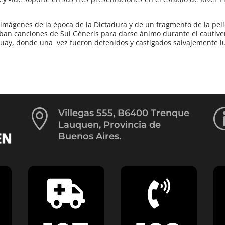
imágenes de la época de la Dictadura y de un fragmento de la pel
taban canciones de Sui Géneris para darse ánimo durante el cautive
uguay, donde una vez fueron detenidos y castigados salvajemente 

Villegas 555, B6400 Trenque
Lauquen, Provincia de
Buenos Aires.

