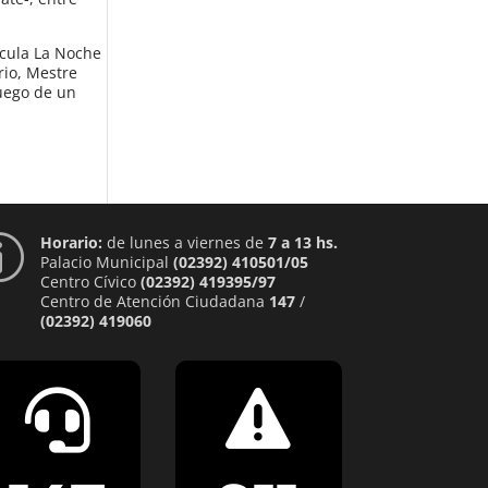
ícula La Noche
rio, Mestre
luego de un
Horario:
de lunes a viernes de
7 a 13 hs.
p
Palacio Municipal
(02392) 410501/05
Centro Cívico
(02392) 419395/97
Centro de Atención Ciudadana
147
/
(02392) 419060

