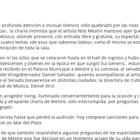
 profunda atención e inusual silencio -sólo quebrado por las risas
-, la charla intimista que el artista Nito Mestre mantuvo ayer (j
Música, adonde presentó, con entrada libre y gratuita, su espectá
do cuatro temas «de esos que sabemos todos», como él mismo se en
miración de toda la sala.
on ni las sillas que se colocaron hasta en el hall de ingreso y hub
dolescentes y jóvenes en la época en que surgió Sui Generis, estuv
recibido en el Palacio Municipal a Mestre y su comitiva; el senado
 del Vicegobernador Daniel Salvador, quienes acompañaron al arti
 el Senado bonaerense en distintas ciudades; la directora de Cult
pal de Música, Daniel Virzi.
un acogedor living, iluminado convenientemente para la ocasión y
luida y atrapante charla de Mestre, sólo interrumpida por pregunta
igoyen.
terista hasta que perdió la audición -hoy compone canciones para 
on en Mar del Plata.
go de que también respondiera algunas preguntas de los espectador
 de Mestre que fue decisivo en un momento aciago de su vida par