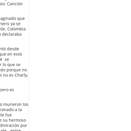
ulo: Canción
imaginado que
neris ya se
ile, Colombia
o declaraba
ontó desde
nque en esos
ué se
 lo que se
uido porque no
í no es Charly,
«pero es
o murieron los
ionado a la
te fue
 de su hermoso
admiración por
ate-, entre