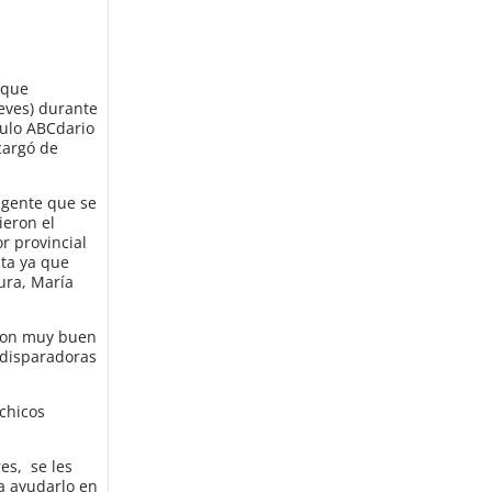
 que
ueves) durante
culo ABCdario
cargó de
o gente que se
ieron el
r provincial
sta ya que
ura, María
 con muy buen
s disparadoras
chicos
es, se les
a ayudarlo en