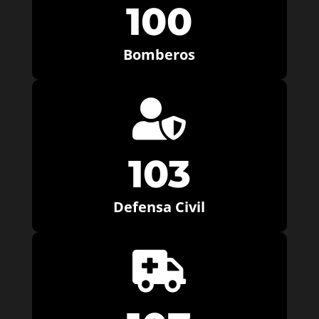
100
Bomberos

103
Defensa Civil
