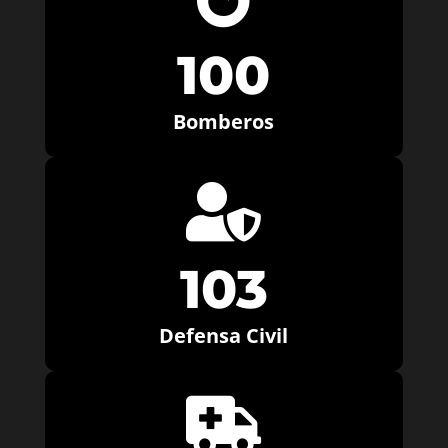
100
Bomberos

103
Defensa Civil
