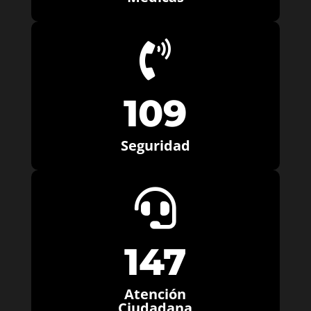

109
Seguridad

147
Atención
Ciudadana