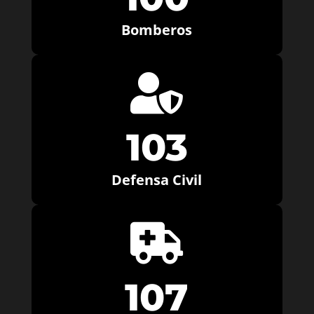
Bomberos

103
Defensa Civil

107