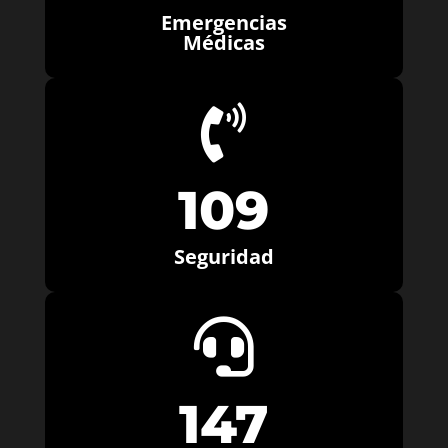
Emergencias
Médicas

109
Seguridad

147