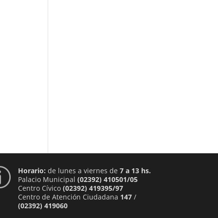
Horario:
de lunes a viernes de
7 a 13 hs.
p
Palacio Municipal
(02392) 410501/05
Centro Cívico
(02392) 419395/97
Centro de Atención Ciudadana
147
/
(02392) 419060