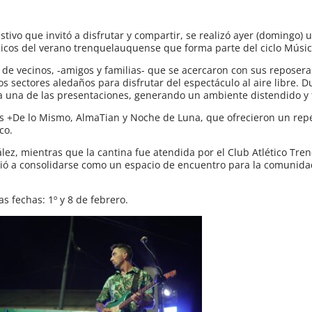
stivo que invitó a disfrutar y compartir, se realizó ayer (domingo)
ásicos del verano trenquelauquense que forma parte del ciclo Músi
ó de vecinos, -amigos y familias- que se acercaron con sus reposera
s sectores aledaños para disfrutar del espectáculo al aire libre. D
a una de las presentaciones, generando un ambiente distendido y 
s +De lo Mismo, AlmaTian y Noche de Luna, que ofrecieron un repe
co.
ez, mientras que la cantina fue atendida por el Club Atlético Tr
olvió a consolidarse como un espacio de encuentro para la comunida
as fechas: 1º y 8 de febrero.