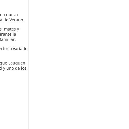
 una nueva
ca de Verano.
s, mates y
urante la
familiar.
rtorio variado
enque Lauquen.
d y uno de los