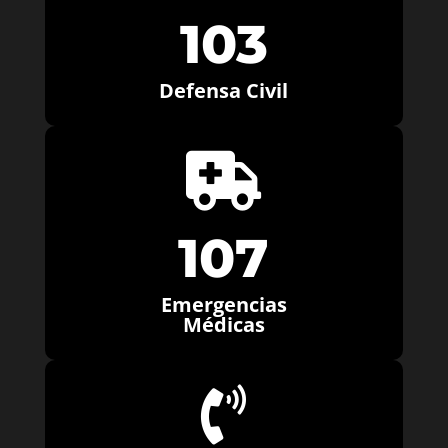
103
Defensa Civil

107
Emergencias
Médicas
