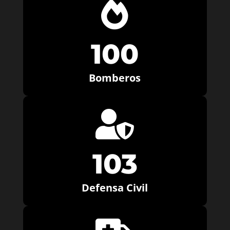

100
Bomberos

103
Defensa Civil