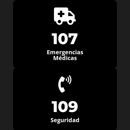

107
Emergencias
Médicas

109
Seguridad