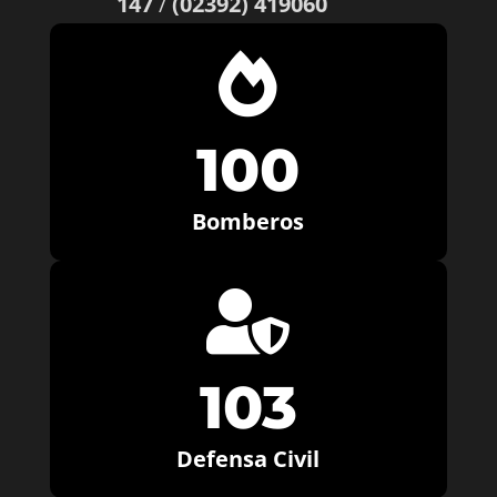
147
/
(02392) 419060

100
Bomberos

103
Defensa Civil